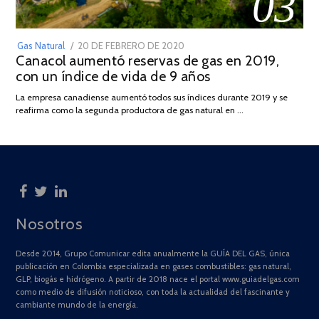
03
POSTED
Gas Natural
20 DE FEBRERO DE 2020
10
Canacol aumentó reservas de gas en 2019,
ON
DE
con un índice de vida de 9 años
JULIO
DE
La empresa canadiense aumentó todos sus índices durante 2019 y se
2025
reafirma como la segunda productora de gas natural en …
Nosotros
Desde 2014, Grupo Comunicar edita anualmente la GUÍA DEL GAS, única
publicación en Colombia especializada en gases combustibles: gas natural,
GLP, biogás e hidrógeno. A partir de 2018 nace el portal www.guiadelgas.com
como medio de difusión noticioso, con toda la actualidad del fascinante y
cambiante mundo de la energía.