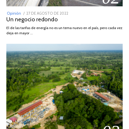
POSTED
Opinión
27 DE AGOSTO DE 2022
30
Un negocio redondo
ON
DE
AGOSTO
El de las tarifas de energía no es un tema nuevo en el país, pero cada vez
DE
deja en mayor …
2022