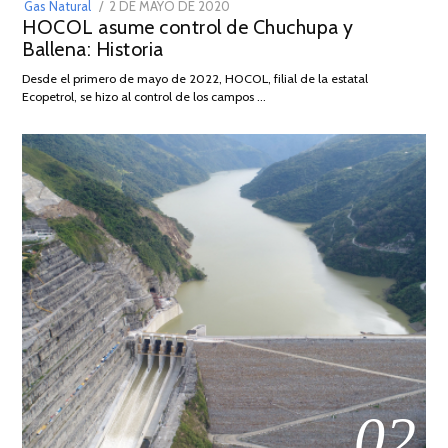
POSTED
Gas Natural
2 DE MAYO DE 2020
16
HOCOL asume control de Chuchupa y
ON
DE
Ballena: Historia
FEBRERO
DE
Desde el primero de mayo de 2022, HOCOL, filial de la estatal
2026
Ecopetrol, se hizo al control de los campos …
02