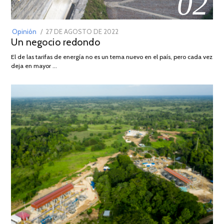
02
POSTED
Opinión
27 DE AGOSTO DE 2022
30
Un negocio redondo
ON
DE
AGOSTO
El de las tarifas de energía no es un tema nuevo en el país, pero cada vez
DE
deja en mayor …
2022