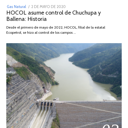
POSTED
Gas Natural
2 DE MAYO DE 2020
16
HOCOL asume control de Chuchupa y
ON
DE
Ballena: Historia
FEBRERO
DE
Desde el primero de mayo de 2022, HOCOL, filial de la estatal
2026
Ecopetrol, se hizo al control de los campos …