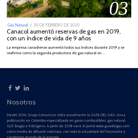
03
POSTED
Gas Natural
20 DE FEBRERO DE 2020
10
Canacol aumentó reservas de gas en 2019,
ON
DE
con un índice de vida de 9 años
JULIO
DE
La empresa canadiense aumentó todos sus índices durante 2019 y se
2025
reafirma como la segunda productora de gas natural en …
Nosotros
Desde 2014, Grupo Comunicar edita anualmente la GUÍA DEL GAS, única
publicación en Colombia especializada en gases combustibles: gas natural,
GLP, biogás e hidrógeno. A partir de 2018 nace el portal www.guiadelgas.com
como medio de difusión noticioso, con toda la actualidad del fascinante y
cambiante mundo de la energía.