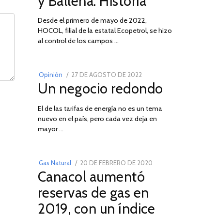
y Ballena: Historia
Desde el primero de mayo de 2022,
HOCOL, filial de la estatal Ecopetrol, se hizo
02
al control de los campos …
POSTED
Opinión
27 DE AGOSTO DE 2022
30
Un negocio redondo
ON
DE
AGOSTO
El de las tarifas de energía no es un tema
DE
nuevo en el país, pero cada vez deja en
2022
03
mayor …
POSTED
Gas Natural
20 DE FEBRERO DE 2020
10
Canacol aumentó
ON
DE
JULIO
reservas de gas en
DE
2019, con un índice
2025