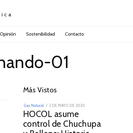
tica
Opinión
Sostenibilidad
Contacto
rnando-01
01
Más Vistos
POSTED
Gas Natural
2 DE MAYO DE 2020
16
HOCOL asume
ON
DE
FEBRERO
control de Chuchupa
DE
2026