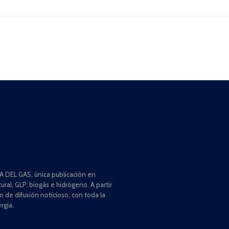
 DEL GAS, única publicación en
ral, GLP, biogás e hidrógeno. A partir
de difusión noticioso, con toda la
rgía.