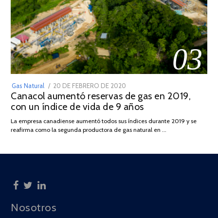
03
POSTED
Gas Natural
20 DE FEBRERO DE 2020
10
Canacol aumentó reservas de gas en 2019,
ON
DE
con un índice de vida de 9 años
JULIO
DE
La empresa canadiense aumentó todos sus índices durante 2019 y se
2025
reafirma como la segunda productora de gas natural en …
Nosotros