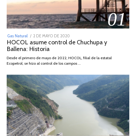
01
POSTED
Gas Natural
2 DE MAYO DE 2020
16
HOCOL asume control de Chuchupa y
ON
DE
Ballena: Historia
FEBRERO
DE
Desde el primero de mayo de 2022, HOCOL, filial de la estatal
2026
Ecopetrol, se hizo al control de los campos …