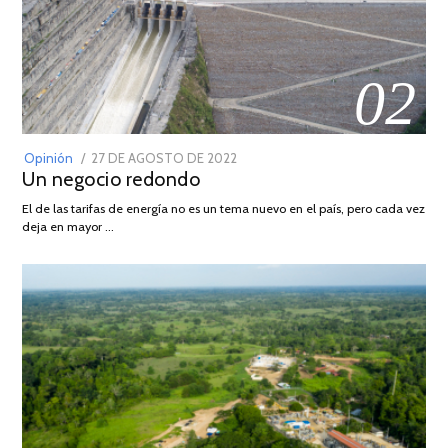
02
POSTED
Opinión
27 DE AGOSTO DE 2022
30
Un negocio redondo
ON
DE
AGOSTO
El de las tarifas de energía no es un tema nuevo en el país, pero cada vez
DE
deja en mayor …
2022