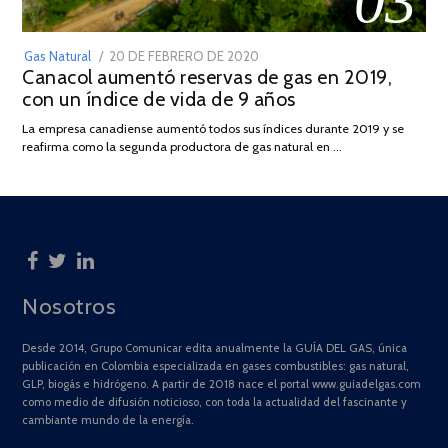
03
POSTED
Gas Natural
20 DE FEBRERO DE 2020
10
Canacol aumentó reservas de gas en 2019,
ON
DE
con un índice de vida de 9 años
JULIO
DE
La empresa canadiense aumentó todos sus índices durante 2019 y se
2025
reafirma como la segunda productora de gas natural en …
Nosotros
Desde 2014, Grupo Comunicar edita anualmente la GUÍA DEL GAS, única
publicación en Colombia especializada en gases combustibles: gas natural,
GLP, biogás e hidrógeno. A partir de 2018 nace el portal www.guiadelgas.com
como medio de difusión noticioso, con toda la actualidad del fascinante y
cambiante mundo de la energía.