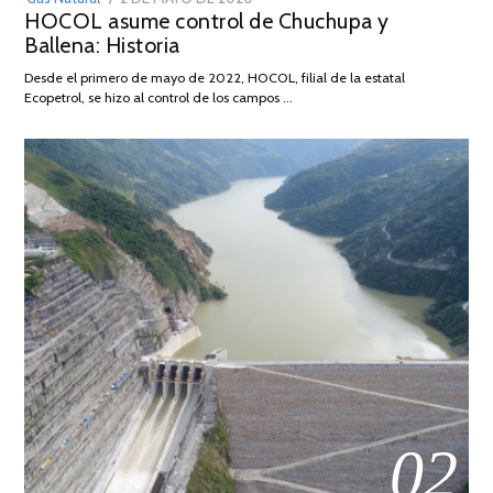
HOCOL asume control de Chuchupa y
ON
DE
Ballena: Historia
FEBRERO
DE
Desde el primero de mayo de 2022, HOCOL, filial de la estatal
2026
Ecopetrol, se hizo al control de los campos …
02