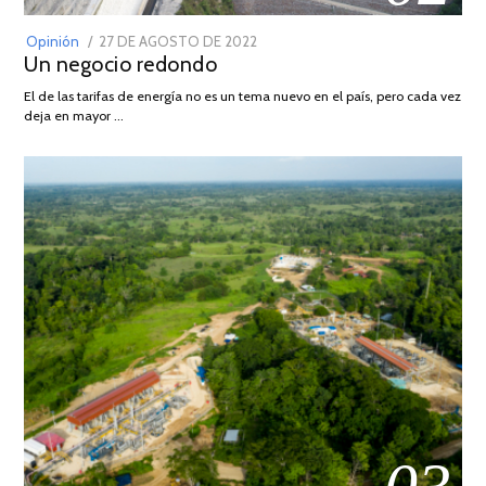
POSTED
Opinión
27 DE AGOSTO DE 2022
30
Un negocio redondo
ON
DE
AGOSTO
El de las tarifas de energía no es un tema nuevo en el país, pero cada vez
DE
deja en mayor …
2022