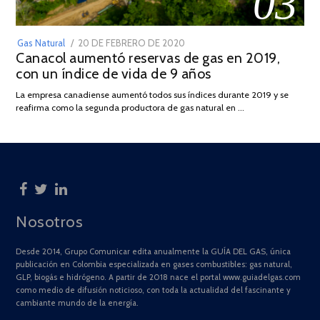
03
POSTED
Gas Natural
20 DE FEBRERO DE 2020
10
Canacol aumentó reservas de gas en 2019,
ON
DE
con un índice de vida de 9 años
JULIO
DE
La empresa canadiense aumentó todos sus índices durante 2019 y se
2025
reafirma como la segunda productora de gas natural en …
Nosotros
Desde 2014, Grupo Comunicar edita anualmente la GUÍA DEL GAS, única
publicación en Colombia especializada en gases combustibles: gas natural,
GLP, biogás e hidrógeno. A partir de 2018 nace el portal www.guiadelgas.com
como medio de difusión noticioso, con toda la actualidad del fascinante y
cambiante mundo de la energía.