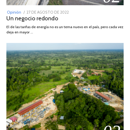
POSTED
Opinión
27 DE AGOSTO DE 2022
30
Un negocio redondo
ON
DE
AGOSTO
El de las tarifas de energía no es un tema nuevo en el país, pero cada vez
DE
deja en mayor …
2022