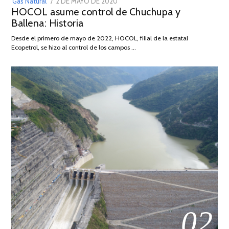
POSTED
Gas Natural
2 DE MAYO DE 2020
16
HOCOL asume control de Chuchupa y
ON
DE
Ballena: Historia
FEBRERO
DE
Desde el primero de mayo de 2022, HOCOL, filial de la estatal
2026
Ecopetrol, se hizo al control de los campos …
02