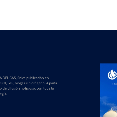
 DEL GAS, única publicación en
ral, GLP, biogás e hidrógeno. A partir
de difusión noticioso, con toda la
rgía.