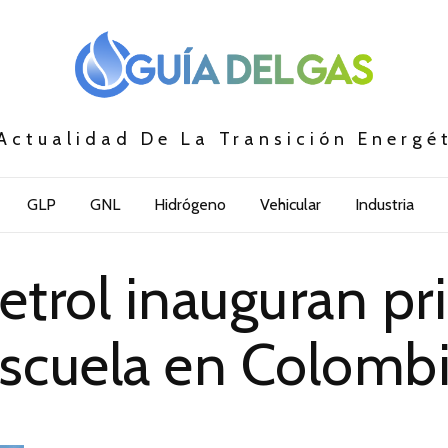
Actualidad De La Transición Energé
GLP
GNL
Hidrógeno
Vehicular
Industria
trol inauguran pr
scuela en Colomb