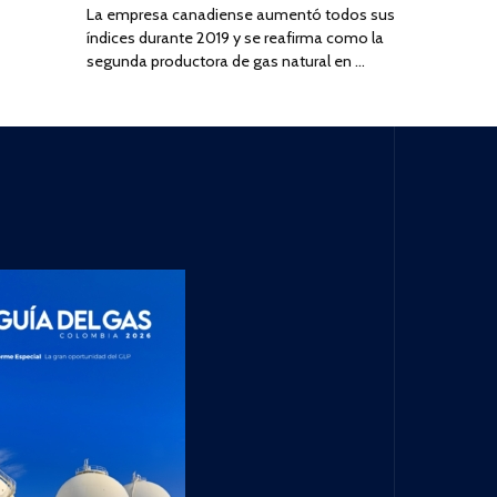
La empresa canadiense aumentó todos sus
índices durante 2019 y se reafirma como la
segunda productora de gas natural en …