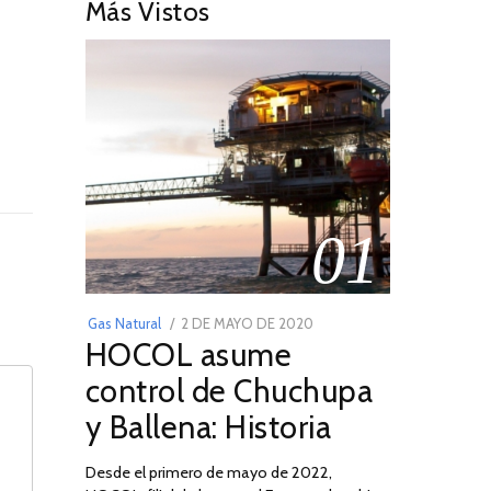
Más Vistos
01
POSTED
Gas Natural
2 DE MAYO DE 2020
16
HOCOL asume
ON
DE
FEBRERO
control de Chuchupa
DE
y Ballena: Historia
2026
Desde el primero de mayo de 2022,