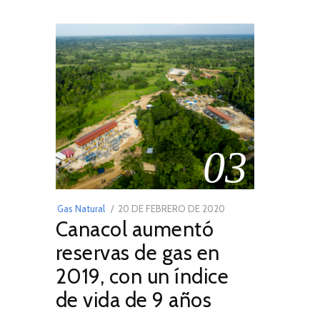
03
POSTED
Gas Natural
20 DE FEBRERO DE 2020
10
Canacol aumentó
ON
DE
JULIO
reservas de gas en
DE
2019, con un índice
2025
de vida de 9 años