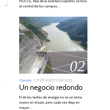
HOCOL, filial de la estatal Ecopetrol, se hizo
al control de los campos …
02
POSTED
Opinión
27 DE AGOSTO DE 2022
30
Un negocio redondo
ON
DE
AGOSTO
El de las tarifas de energía no es un tema
DE
nuevo en el país, pero cada vez deja en
2022
mayor …