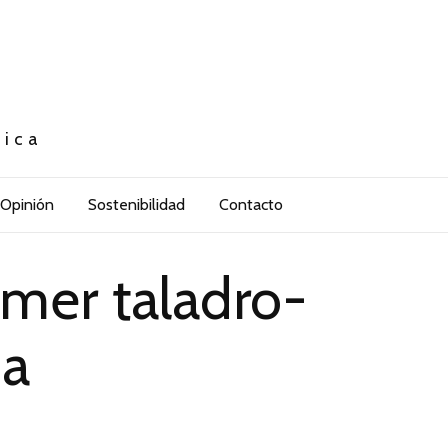
tica
Opinión
Sostenibilidad
Contacto
imer taladro-
ia