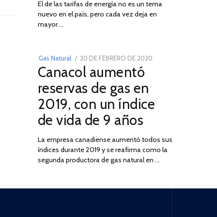
El de las tarifas de energía no es un tema
DE
nuevo en el país, pero cada vez deja en
2022
03
mayor …
POSTED
Gas Natural
20 DE FEBRERO DE 2020
10
Canacol aumentó
ON
DE
JULIO
reservas de gas en
DE
2019, con un índice
2025
de vida de 9 años
La empresa canadiense aumentó todos sus
índices durante 2019 y se reafirma como la
segunda productora de gas natural en …