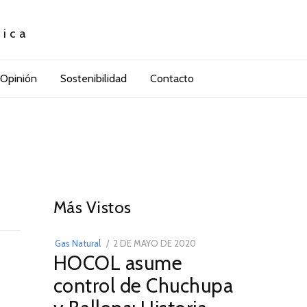
tica
Opinión
Sostenibilidad
Contacto
01
Más Vistos
POSTED
Gas Natural
2 DE MAYO DE 2020
16
HOCOL asume
ON
DE
FEBRERO
control de Chuchupa
DE
2026