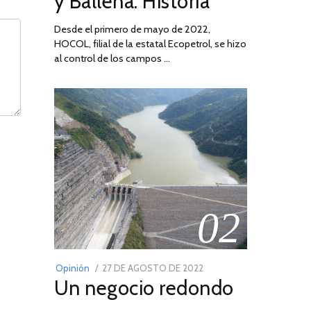
y Ballena: Historia
Desde el primero de mayo de 2022,
HOCOL, filial de la estatal Ecopetrol, se hizo
al control de los campos …
02
POSTED
Opinión
27 DE AGOSTO DE 2022
30
Un negocio redondo
ON
DE
AGOSTO