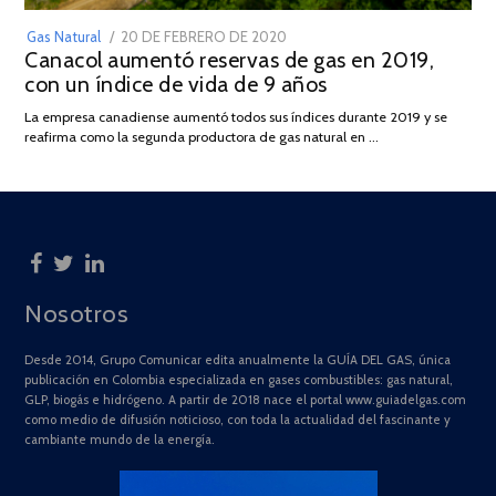
POSTED
Gas Natural
20 DE FEBRERO DE 2020
10
Canacol aumentó reservas de gas en 2019,
ON
DE
con un índice de vida de 9 años
JULIO
DE
La empresa canadiense aumentó todos sus índices durante 2019 y se
2025
reafirma como la segunda productora de gas natural en …
Nosotros
Desde 2014, Grupo Comunicar edita anualmente la GUÍA DEL GAS, única
publicación en Colombia especializada en gases combustibles: gas natural,
GLP, biogás e hidrógeno. A partir de 2018 nace el portal www.guiadelgas.com
como medio de difusión noticioso, con toda la actualidad del fascinante y
cambiante mundo de la energía.