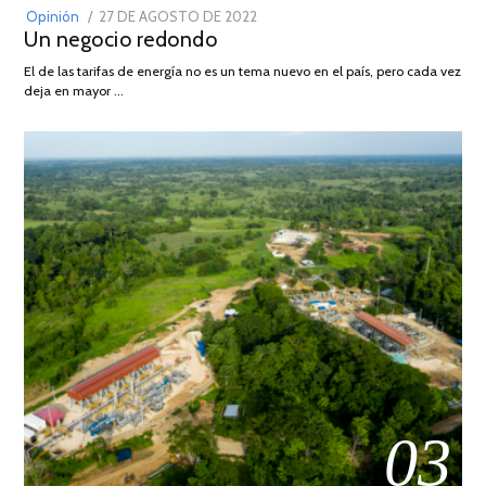
POSTED
Opinión
27 DE AGOSTO DE 2022
30
Un negocio redondo
ON
DE
AGOSTO
El de las tarifas de energía no es un tema nuevo en el país, pero cada vez
DE
deja en mayor …
2022
03