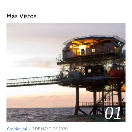
Más Vistos
01
POSTED
Gas Natural
2 DE MAYO DE 2020
16