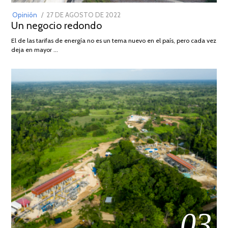
POSTED
Opinión
27 DE AGOSTO DE 2022
30
Un negocio redondo
ON
DE
AGOSTO
El de las tarifas de energía no es un tema nuevo en el país, pero cada vez
DE
deja en mayor …
2022
03