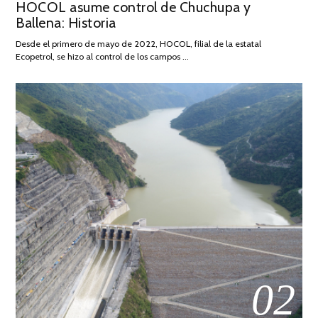
HOCOL asume control de Chuchupa y
ON
DE
Ballena: Historia
FEBRERO
DE
Desde el primero de mayo de 2022, HOCOL, filial de la estatal
2026
Ecopetrol, se hizo al control de los campos …
02