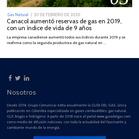
POSTED
Gas Natural
20 DE FEBRERO DE 2020
10
Canacol aumentó reservas de gas en 2019,
ON
DE
con un índice de vida de 9 años
JULIO
DE
La empresa canadiense aumentó todos sus índices durante 2019 y se
2025
reafirma como la segunda productora de gas natural en …
Nosotros
Desde 2014, Grupo Comunicar edita anualmente la GUÍA DEL GAS, única
publicación en Colombia especializada en gases combustibles: gas natural,
GLP, biogás e hidrógeno. A partir de 2018 nace el portal www.guiadelgas.com
como medio de difusión noticioso, con toda la actualidad del fascinante y
cambiante mundo de la energía.