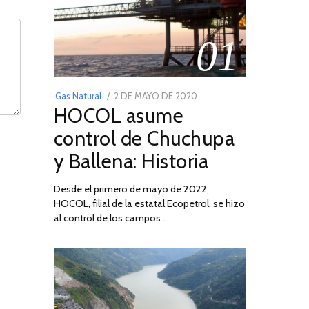
01
POSTED
Gas Natural
2 DE MAYO DE 2020
16
HOCOL asume
ON
DE
FEBRERO
control de Chuchupa
DE
y Ballena: Historia
2026
Desde el primero de mayo de 2022,
HOCOL, filial de la estatal Ecopetrol, se hizo
al control de los campos …