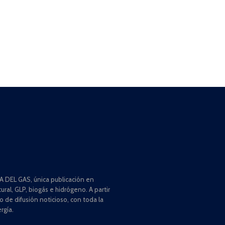
 DEL GAS, única publicación en
ral, GLP, biogás e hidrógeno. A partir
de difusión noticioso, con toda la
rgía.