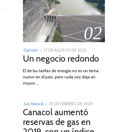
02
POSTED
Opinión
27 DE AGOSTO DE 2022
30
Un negocio redondo
ON
DE
AGOSTO
El de las tarifas de energía no es un tema
DE
nuevo en el país, pero cada vez deja en
2022
03
mayor …
POSTED
Gas Natural
20 DE FEBRERO DE 2020
10
Canacol aumentó
ON
DE
JULIO
reservas de gas en
DE
2019, con un índice
2025