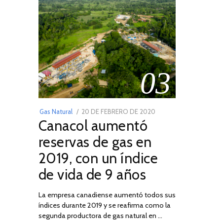
03
POSTED
Gas Natural
20 DE FEBRERO DE 2020
10
Canacol aumentó
ON
DE
JULIO
reservas de gas en
DE
2019, con un índice
2025
de vida de 9 años
La empresa canadiense aumentó todos sus
índices durante 2019 y se reafirma como la
segunda productora de gas natural en …