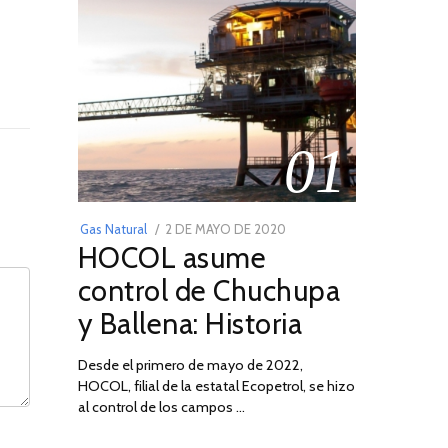
01
POSTED
Gas Natural
2 DE MAYO DE 2020
16
HOCOL asume
ON
DE
FEBRERO
control de Chuchupa
DE
y Ballena: Historia
2026
Desde el primero de mayo de 2022,
HOCOL, filial de la estatal Ecopetrol, se hizo
al control de los campos …