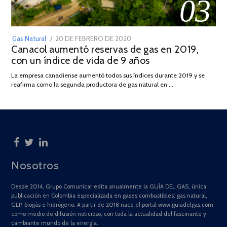
03
POSTED
Gas Natural
20 DE FEBRERO DE 2020
10
Canacol aumentó reservas de gas en 2019,
ON
DE
con un índice de vida de 9 años
JULIO
DE
La empresa canadiense aumentó todos sus índices durante 2019 y se
2025
reafirma como la segunda productora de gas natural en …
Nosotros
Desde 2014, Grupo Comunicar edita anualmente la GUÍA DEL GAS, única
publicación en Colombia especializada en gases combustibles: gas natural,
GLP, biogás e hidrógeno. A partir de 2018 nace el portal www.guiadelgas.com
como medio de difusión noticioso, con toda la actualidad del fascinante y
cambiante mundo de la energía.