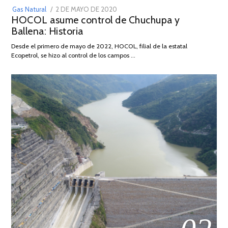
POSTED
Gas Natural
2 DE MAYO DE 2020
16
HOCOL asume control de Chuchupa y
ON
DE
Ballena: Historia
FEBRERO
DE
Desde el primero de mayo de 2022, HOCOL, filial de la estatal
2026
Ecopetrol, se hizo al control de los campos …