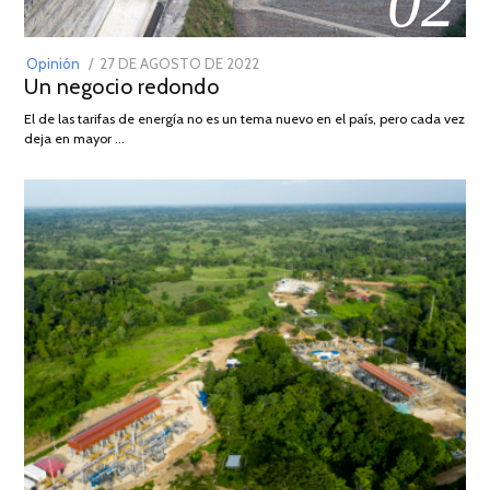
02
POSTED
Opinión
27 DE AGOSTO DE 2022
30
Un negocio redondo
ON
DE
AGOSTO
El de las tarifas de energía no es un tema nuevo en el país, pero cada vez
DE
deja en mayor …
2022