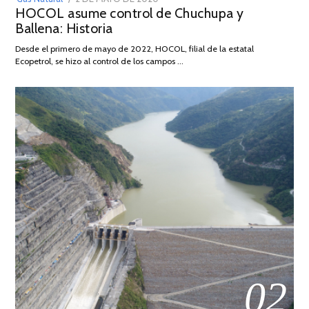
HOCOL asume control de Chuchupa y
ON
DE
Ballena: Historia
FEBRERO
DE
Desde el primero de mayo de 2022, HOCOL, filial de la estatal
2026
Ecopetrol, se hizo al control de los campos …
02