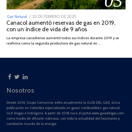
03
POSTED
Gas Natural
20 DE FEBRERO DE 2020
10
Canacol aumentó reservas de gas en 2019,
ON
DE
con un índice de vida de 9 años
JULIO
DE
La empresa canadiense aumentó todos sus índices durante 2019 y se
2025
reafirma como la segunda productora de gas natural en …
Nosotros
Desde 2014, Grupo Comunicar edita anualmente la GUÍA DEL GAS, única
publicación en Colombia especializada en gases combustibles: gas natural,
GLP, biogás e hidrógeno. A partir de 2018 nace el portal www.guiadelgas.com
como medio de difusión noticioso, con toda la actualidad del fascinante y
cambiante mundo de la energía.