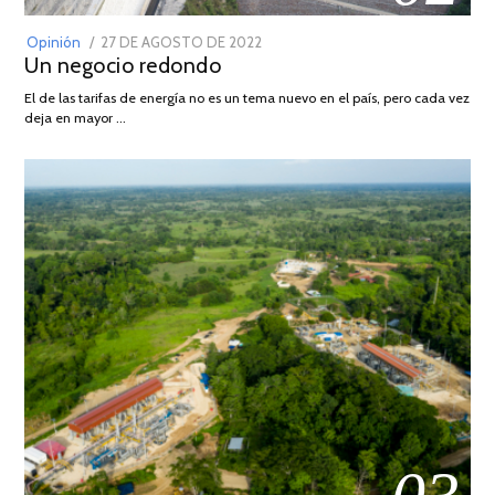
POSTED
Opinión
27 DE AGOSTO DE 2022
30
Un negocio redondo
ON
DE
AGOSTO
El de las tarifas de energía no es un tema nuevo en el país, pero cada vez
DE
deja en mayor …
2022