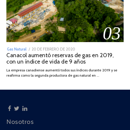
03
POSTED
Gas Natural
20 DE FEBRERO DE 2020
10
Canacol aumentó reservas de gas en 2019,
ON
DE
con un índice de vida de 9 años
JULIO
DE
La empresa canadiense aumentó todos sus índices durante 2019 y se
2025
reafirma como la segunda productora de gas natural en …
Nosotros