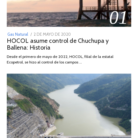
01
POSTED
Gas Natural
2 DE MAYO DE 2020
16
HOCOL asume control de Chuchupa y
ON
DE
Ballena: Historia
FEBRERO
DE
Desde el primero de mayo de 2022, HOCOL, filial de la estatal
2026
Ecopetrol, se hizo al control de los campos …