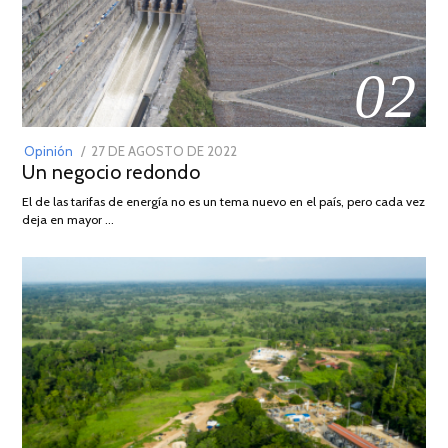
02
POSTED
Opinión
27 DE AGOSTO DE 2022
30
Un negocio redondo
ON
DE
AGOSTO
El de las tarifas de energía no es un tema nuevo en el país, pero cada vez
DE
deja en mayor …
2022