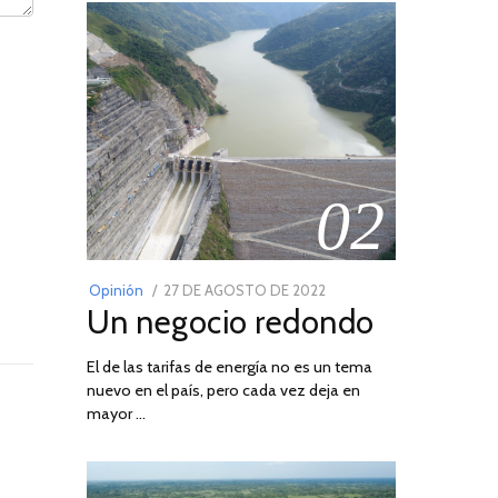
02
POSTED
Opinión
27 DE AGOSTO DE 2022
30
Un negocio redondo
ON
DE
AGOSTO
El de las tarifas de energía no es un tema
DE
nuevo en el país, pero cada vez deja en
2022
mayor …