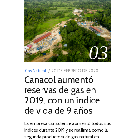
03
POSTED
Gas Natural
20 DE FEBRERO DE 2020
10
Canacol aumentó
ON
DE
JULIO
reservas de gas en
DE
2019, con un índice
2025
de vida de 9 años
La empresa canadiense aumentó todos sus
índices durante 2019 y se reafirma como la
segunda productora de gas natural en …