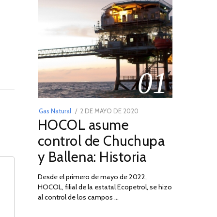
01
POSTED
Gas Natural
2 DE MAYO DE 2020
16
HOCOL asume
ON
DE
FEBRERO
control de Chuchupa
DE
y Ballena: Historia
2026
Desde el primero de mayo de 2022,
HOCOL, filial de la estatal Ecopetrol, se hizo
al control de los campos …