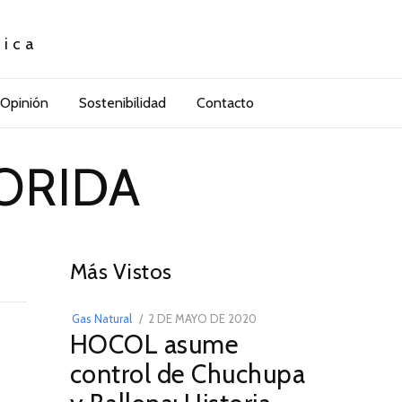
tica
Opinión
Sostenibilidad
Contacto
LORIDA
01
Más Vistos
POSTED
Gas Natural
2 DE MAYO DE 2020
16
HOCOL asume
ON
DE
FEBRERO
control de Chuchupa
DE
2026