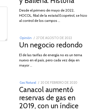
y Ballena: Historia
Desde el primero de mayo de 2022,
HOCOL, filial de la estatal Ecopetrol, se hizo
02
al control de los campos …
POSTED
Opinión
27 DE AGOSTO DE 2022
30
Un negocio redondo
ON
DE
AGOSTO
El de las tarifas de energía no es un tema
DE
nuevo en el país, pero cada vez deja en
2022
03
mayor …
POSTED
Gas Natural
20 DE FEBRERO DE 2020
10
Canacol aumentó
ON
DE
JULIO
reservas de gas en
DE
2019, con un índice
2025