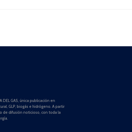
 DEL GAS, única publicación en
ral, GLP, biogás e hidrógeno. A partir
de difusión noticioso, con toda la
rgía.