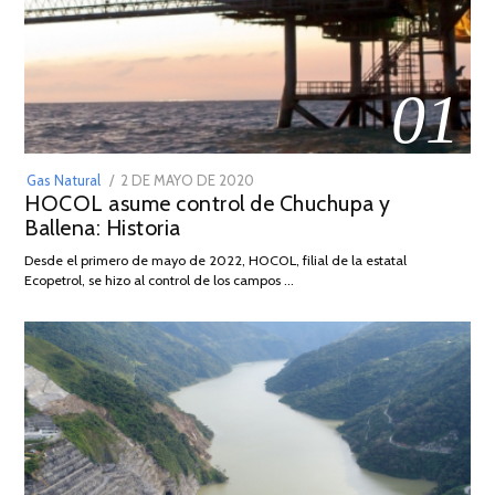
01
POSTED
Gas Natural
2 DE MAYO DE 2020
16
HOCOL asume control de Chuchupa y
ON
DE
Ballena: Historia
FEBRERO
DE
Desde el primero de mayo de 2022, HOCOL, filial de la estatal
2026
Ecopetrol, se hizo al control de los campos …