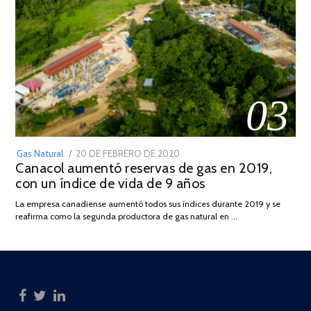
03
POSTED
Gas Natural
20 DE FEBRERO DE 2020
10
Canacol aumentó reservas de gas en 2019,
ON
DE
con un índice de vida de 9 años
JULIO
DE
La empresa canadiense aumentó todos sus índices durante 2019 y se
2025
reafirma como la segunda productora de gas natural en …