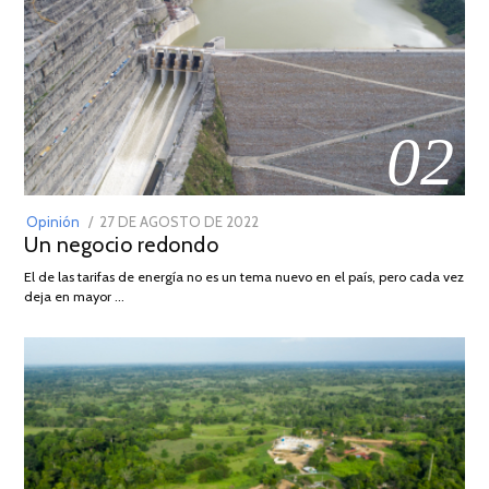
02
POSTED
Opinión
27 DE AGOSTO DE 2022
30
Un negocio redondo
ON
DE
AGOSTO
El de las tarifas de energía no es un tema nuevo en el país, pero cada vez
DE
deja en mayor …
2022