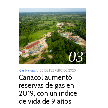
03
POSTED
Gas Natural
20 DE FEBRERO DE 2020
10
Canacol aumentó
ON
DE
JULIO
reservas de gas en
DE
2019, con un índice
2025
de vida de 9 años