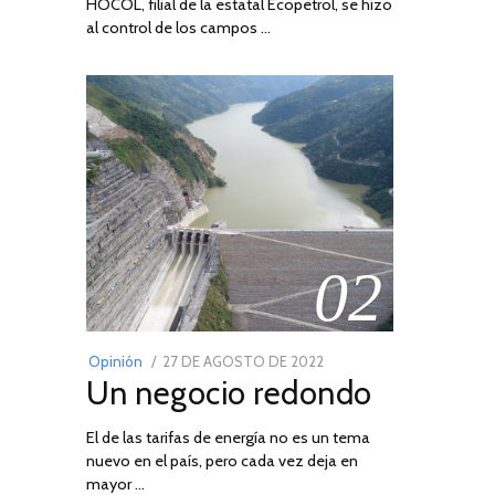
HOCOL, filial de la estatal Ecopetrol, se hizo
al control de los campos …
02
POSTED
Opinión
27 DE AGOSTO DE 2022
30
Un negocio redondo
ON
DE
AGOSTO
El de las tarifas de energía no es un tema
DE
nuevo en el país, pero cada vez deja en
2022
mayor …