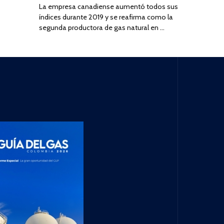
La empresa canadiense aumentó todos sus
índices durante 2019 y se reafirma como la
segunda productora de gas natural en …