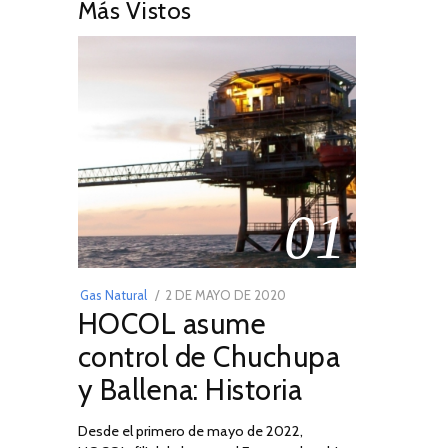
Más Vistos
01
POSTED
Gas Natural
2 DE MAYO DE 2020
16
HOCOL asume
ON
DE
FEBRERO
control de Chuchupa
DE
y Ballena: Historia
2026
Desde el primero de mayo de 2022,