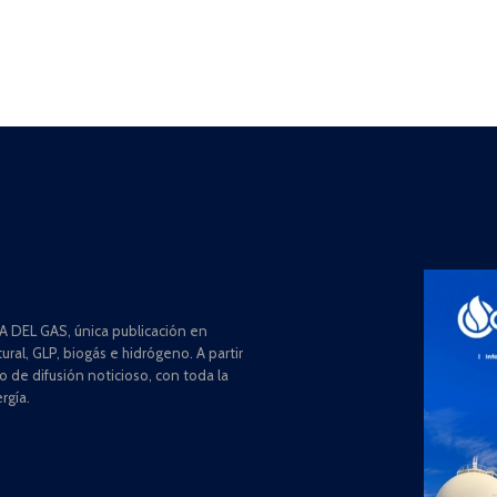
 DEL GAS, única publicación en
ral, GLP, biogás e hidrógeno. A partir
de difusión noticioso, con toda la
rgía.