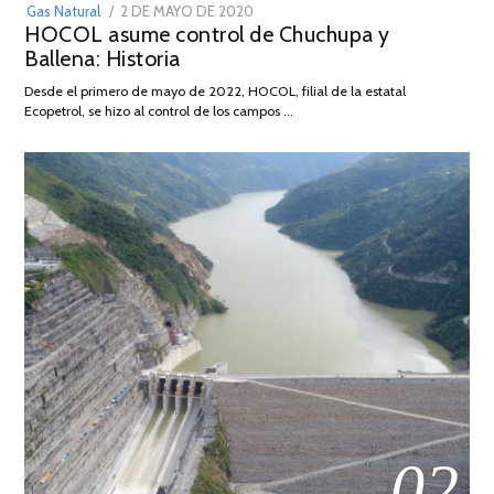
POSTED
Gas Natural
2 DE MAYO DE 2020
16
HOCOL asume control de Chuchupa y
ON
DE
Ballena: Historia
FEBRERO
DE
Desde el primero de mayo de 2022, HOCOL, filial de la estatal
2026
Ecopetrol, se hizo al control de los campos …
02