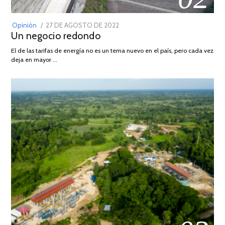
POSTED
Opinión
27 DE AGOSTO DE 2022
30
Un negocio redondo
ON
DE
AGOSTO
El de las tarifas de energía no es un tema nuevo en el país, pero cada vez
DE
deja en mayor …
2022