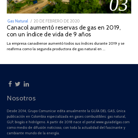
03
POSTED
Gas Natural
20 DE FEBRERO DE 2020
10
Canacol aumentó reservas de gas en 2019,
ON
DE
con un índice de vida de 9 años
JULIO
DE
La empresa canadiense aumentó todos sus índices durante 2019 y se
2025
reafirma como la segunda productora de gas natural en …
Nosotros
Desde 2014, Grupo Comunicar edita anualmente la GUÍA DEL GAS, única
publicación en Colombia especializada en gases combustibles: gas natural,
GLP, biogás e hidrógeno. A partir de 2018 nace el portal www.guiadelgas.com
como medio de difusión noticioso, con toda la actualidad del fascinante y
cambiante mundo de la energía.