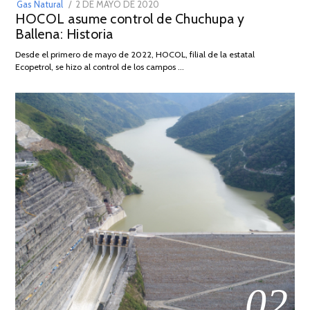
POSTED
Gas Natural
2 DE MAYO DE 2020
16
HOCOL asume control de Chuchupa y
ON
DE
Ballena: Historia
FEBRERO
DE
Desde el primero de mayo de 2022, HOCOL, filial de la estatal
2026
Ecopetrol, se hizo al control de los campos …
02