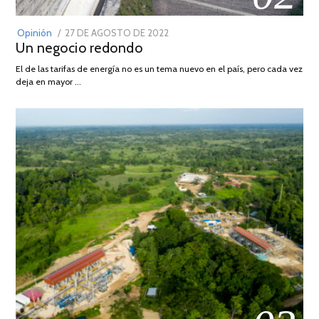
POSTED
Opinión
27 DE AGOSTO DE 2022
30
Un negocio redondo
ON
DE
AGOSTO
El de las tarifas de energía no es un tema nuevo en el país, pero cada vez
DE
deja en mayor …
2022