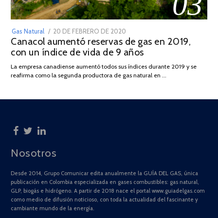
03
POSTED
Gas Natural
20 DE FEBRERO DE 2020
10
Canacol aumentó reservas de gas en 2019,
ON
DE
con un índice de vida de 9 años
JULIO
DE
La empresa canadiense aumentó todos sus índices durante 2019 y se
2025
reafirma como la segunda productora de gas natural en …
Nosotros
Desde 2014, Grupo Comunicar edita anualmente la GUÍA DEL GAS, única
publicación en Colombia especializada en gases combustibles: gas natural,
GLP, biogás e hidrógeno. A partir de 2018 nace el portal www.guiadelgas.com
como medio de difusión noticioso, con toda la actualidad del fascinante y
cambiante mundo de la energía.