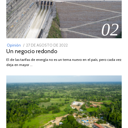
02
POSTED
Opinión
27 DE AGOSTO DE 2022
30
Un negocio redondo
ON
DE
AGOSTO
El de las tarifas de energía no es un tema nuevo en el país, pero cada vez
DE
deja en mayor …
2022