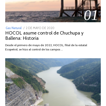
01
POSTED
Gas Natural
2 DE MAYO DE 2020
16
HOCOL asume control de Chuchupa y
ON
DE
Ballena: Historia
FEBRERO
DE
Desde el primero de mayo de 2022, HOCOL, filial de la estatal
2026
Ecopetrol, se hizo al control de los campos …