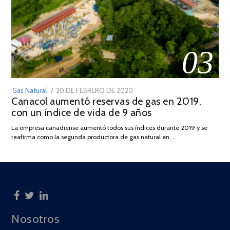
03
POSTED
Gas Natural
20 DE FEBRERO DE 2020
10
Canacol aumentó reservas de gas en 2019,
ON
DE
con un índice de vida de 9 años
JULIO
DE
La empresa canadiense aumentó todos sus índices durante 2019 y se
2025
reafirma como la segunda productora de gas natural en …
Nosotros