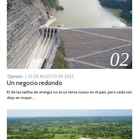
02
POSTED
Opinión
27 DE AGOSTO DE 2022
30
Un negocio redondo
ON
DE
AGOSTO
El de las tarifas de energía no es un tema nuevo en el país, pero cada vez
DE
deja en mayor …
2022