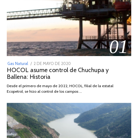
01
POSTED
Gas Natural
2 DE MAYO DE 2020
16
HOCOL asume control de Chuchupa y
ON
DE
Ballena: Historia
FEBRERO
DE
Desde el primero de mayo de 2022, HOCOL, filial de la estatal
2026
Ecopetrol, se hizo al control de los campos …