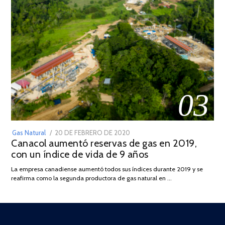
03
POSTED
Gas Natural
20 DE FEBRERO DE 2020
10
Canacol aumentó reservas de gas en 2019,
ON
DE
con un índice de vida de 9 años
JULIO
DE
La empresa canadiense aumentó todos sus índices durante 2019 y se
2025
reafirma como la segunda productora de gas natural en …