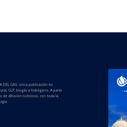
 DEL GAS, única publicación en
ral, GLP, biogás e hidrógeno. A partir
de difusión noticioso, con toda la
rgía.