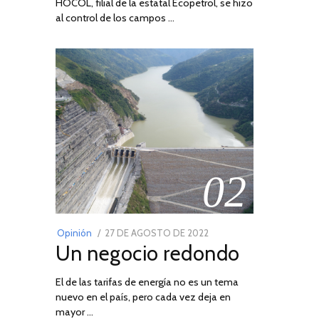
HOCOL, filial de la estatal Ecopetrol, se hizo
al control de los campos …
02
POSTED
Opinión
27 DE AGOSTO DE 2022
30
Un negocio redondo
ON
DE
AGOSTO
El de las tarifas de energía no es un tema
DE
nuevo en el país, pero cada vez deja en
2022
mayor …