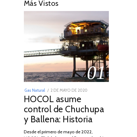
Más Vistos
01
POSTED
Gas Natural
2 DE MAYO DE 2020
16
HOCOL asume
ON
DE
FEBRERO
control de Chuchupa
DE
y Ballena: Historia
2026
Desde el primero de mayo de 2022,