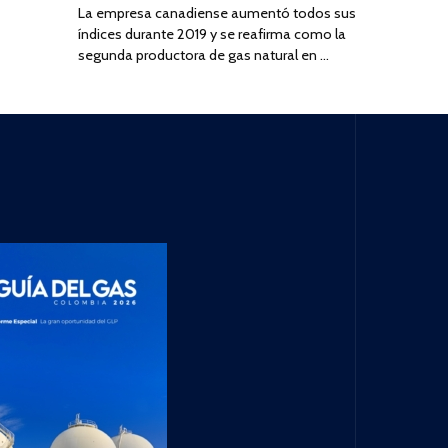
La empresa canadiense aumentó todos sus
índices durante 2019 y se reafirma como la
segunda productora de gas natural en …