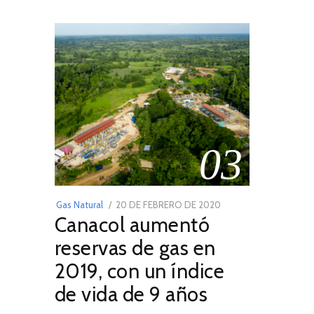
03
POSTED
Gas Natural
20 DE FEBRERO DE 2020
10
Canacol aumentó
ON
DE
JULIO
reservas de gas en
DE
2019, con un índice
2025
de vida de 9 años