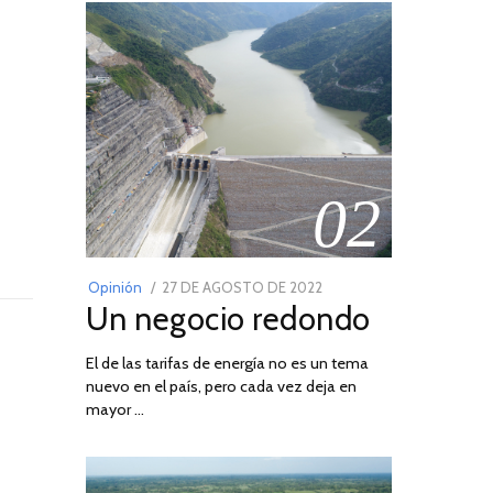
02
POSTED
Opinión
27 DE AGOSTO DE 2022
30
Un negocio redondo
ON
DE
AGOSTO
El de las tarifas de energía no es un tema
DE
nuevo en el país, pero cada vez deja en
2022
mayor …