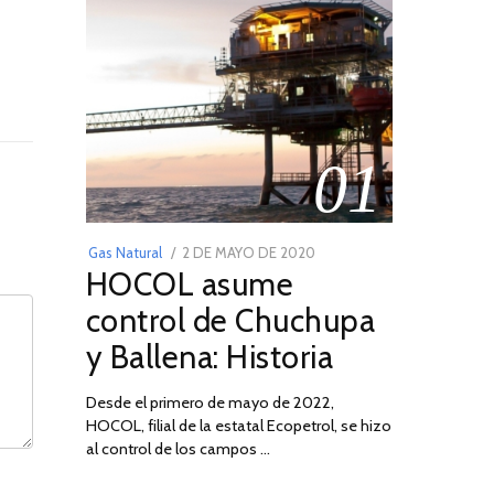
01
POSTED
Gas Natural
2 DE MAYO DE 2020
16
HOCOL asume
ON
DE
FEBRERO
control de Chuchupa
DE
y Ballena: Historia
2026
Desde el primero de mayo de 2022,
HOCOL, filial de la estatal Ecopetrol, se hizo
al control de los campos …