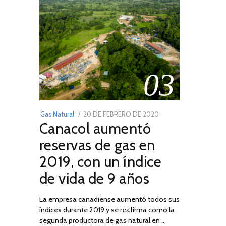
03
POSTED
Gas Natural
20 DE FEBRERO DE 2020
10
Canacol aumentó
ON
DE
JULIO
reservas de gas en
DE
2019, con un índice
2025
de vida de 9 años
La empresa canadiense aumentó todos sus
índices durante 2019 y se reafirma como la
segunda productora de gas natural en …