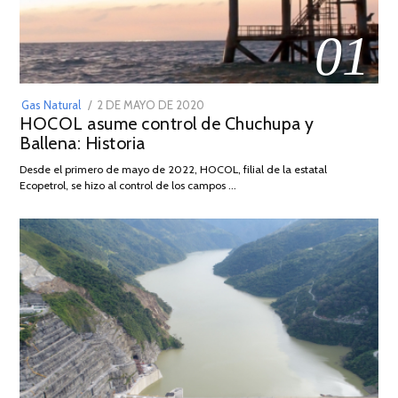
01
POSTED
Gas Natural
2 DE MAYO DE 2020
16
HOCOL asume control de Chuchupa y
ON
DE
Ballena: Historia
FEBRERO
DE
Desde el primero de mayo de 2022, HOCOL, filial de la estatal
2026
Ecopetrol, se hizo al control de los campos …