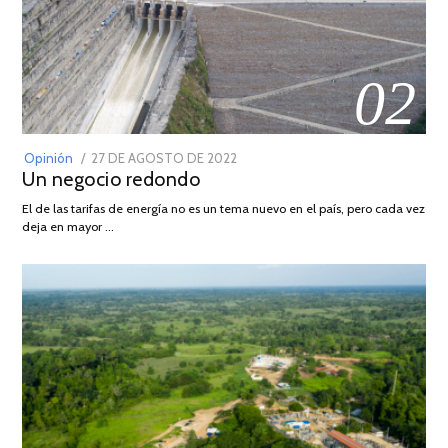
02
POSTED
Opinión
27 DE AGOSTO DE 2022
30
Un negocio redondo
ON
DE
AGOSTO
El de las tarifas de energía no es un tema nuevo en el país, pero cada vez
DE
deja en mayor …
2022