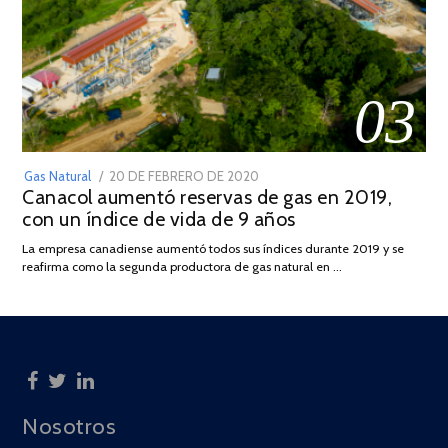
03
POSTED
Gas Natural
20 DE FEBRERO DE 2020
10
Canacol aumentó reservas de gas en 2019,
ON
DE
con un índice de vida de 9 años
JULIO
DE
La empresa canadiense aumentó todos sus índices durante 2019 y se
2025
reafirma como la segunda productora de gas natural en …
Nosotros