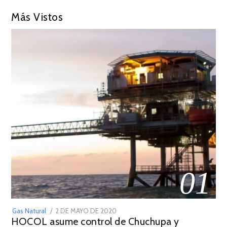
Más Vistos
01
POSTED
Gas Natural
2 DE MAYO DE 2020
16
HOCOL asume control de Chuchupa y
ON
DE