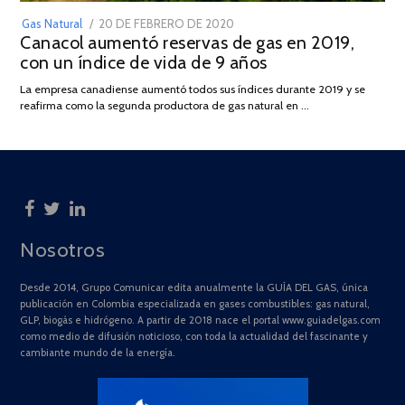
POSTED
Gas Natural
20 DE FEBRERO DE 2020
10
Canacol aumentó reservas de gas en 2019,
ON
DE
con un índice de vida de 9 años
JULIO
DE
La empresa canadiense aumentó todos sus índices durante 2019 y se
2025
reafirma como la segunda productora de gas natural en …
Nosotros
Desde 2014, Grupo Comunicar edita anualmente la GUÍA DEL GAS, única
publicación en Colombia especializada en gases combustibles: gas natural,
GLP, biogás e hidrógeno. A partir de 2018 nace el portal www.guiadelgas.com
como medio de difusión noticioso, con toda la actualidad del fascinante y
cambiante mundo de la energía.