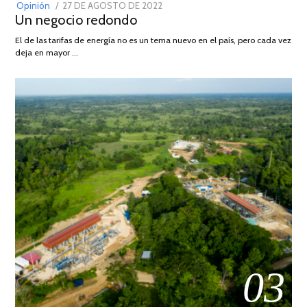
POSTED
Opinión
27 DE AGOSTO DE 2022
30
Un negocio redondo
ON
DE
AGOSTO
El de las tarifas de energía no es un tema nuevo en el país, pero cada vez
DE
deja en mayor …
2022
03