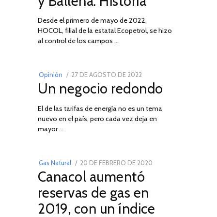
y Ballena: Historia
Desde el primero de mayo de 2022,
HOCOL, filial de la estatal Ecopetrol, se hizo
02
al control de los campos …
POSTED
Opinión
27 DE AGOSTO DE 2022
30
Un negocio redondo
ON
DE
AGOSTO
El de las tarifas de energía no es un tema
DE
nuevo en el país, pero cada vez deja en
2022
03
mayor …
POSTED
Gas Natural
20 DE FEBRERO DE 2020
10
Canacol aumentó
ON
DE
JULIO
reservas de gas en
DE
2019, con un índice
2025