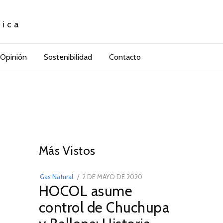
tica
Opinión
Sostenibilidad
Contacto
01
Más Vistos
POSTED
Gas Natural
2 DE MAYO DE 2020
16
HOCOL asume
ON
DE
FEBRERO
control de Chuchupa
DE
2026