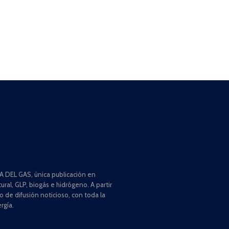
 DEL GAS, única publicación en
ral, GLP, biogás e hidrógeno. A partir
de difusión noticioso, con toda la
rgía.