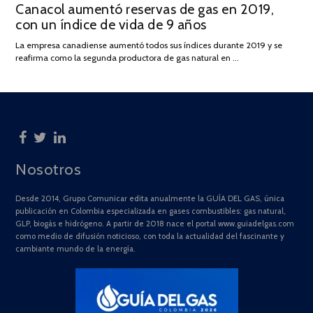
Canacol aumentó reservas de gas en 2019,
ON
DE
con un índice de vida de 9 años
JULIO
DE
La empresa canadiense aumentó todos sus índices durante 2019 y se
2025
reafirma como la segunda productora de gas natural en …
Nosotros
Desde 2014, Grupo Comunicar edita anualmente la GUÍA DEL GAS, única
publicación en Colombia especializada en gases combustibles: gas natural,
GLP, biogás e hidrógeno. A partir de 2018 nace el portal www.guiadelgas.com
como medio de difusión noticioso, con toda la actualidad del fascinante y
cambiante mundo de la energía.