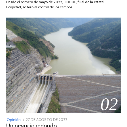
Desde el primero de mayo de 2022, HOCOL, filial de la estatal
2026
Ecopetrol, se hizo al control de los campos …
02
POSTED
Opinión
27 DE AGOSTO DE 2022
30
Un negocio redondo
ON
DE