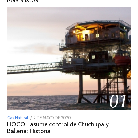
01
POSTED
Gas Natural
2 DE MAYO DE 2020
16
HOCOL asume control de Chuchupa y
ON
DE
Ballena: Historia
FEBRERO
DE