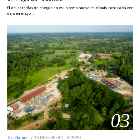
AGOSTO
El de las tarifas de energía no es un tema nuevo en el país, pero cada vez
DE
deja en mayor …
2022
03
POSTED
Gas Natural
20 DE FEBRERO DE 2020
10