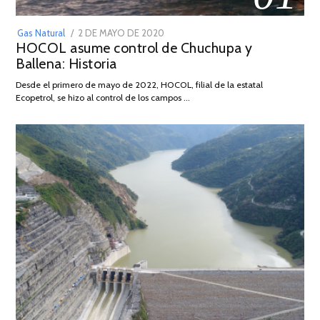
POSTED
Gas Natural
2 DE MAYO DE 2020
16
HOCOL asume control de Chuchupa y
ON
DE
Ballena: Historia
FEBRERO
DE
Desde el primero de mayo de 2022, HOCOL, filial de la estatal
2026
Ecopetrol, se hizo al control de los campos …