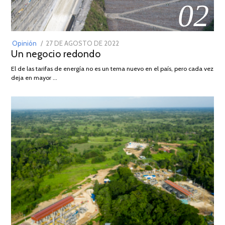
02
POSTED
Opinión
27 DE AGOSTO DE 2022
30
Un negocio redondo
ON
DE
AGOSTO
El de las tarifas de energía no es un tema nuevo en el país, pero cada vez
DE
deja en mayor …
2022