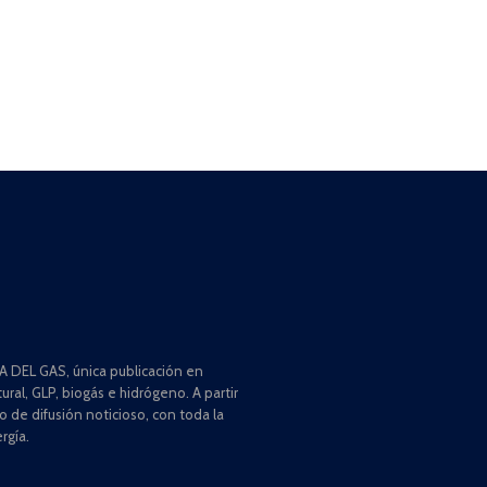
 DEL GAS, única publicación en
ral, GLP, biogás e hidrógeno. A partir
de difusión noticioso, con toda la
rgía.