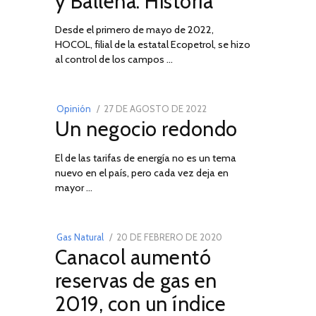
y Ballena: Historia
Desde el primero de mayo de 2022,
HOCOL, filial de la estatal Ecopetrol, se hizo
02
al control de los campos …
POSTED
Opinión
27 DE AGOSTO DE 2022
30
Un negocio redondo
ON
DE
AGOSTO
El de las tarifas de energía no es un tema
DE
nuevo en el país, pero cada vez deja en
2022
03
mayor …
POSTED
Gas Natural
20 DE FEBRERO DE 2020
10
Canacol aumentó
ON
DE
JULIO
reservas de gas en
DE
2019, con un índice
2025