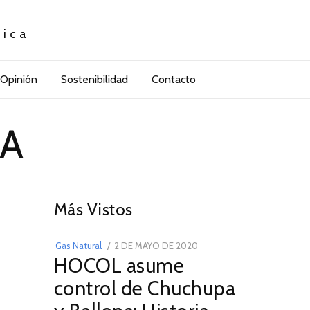
tica
Opinión
Sostenibilidad
Contacto
CA
01
Más Vistos
POSTED
Gas Natural
2 DE MAYO DE 2020
16
HOCOL asume
ON
DE
FEBRERO
control de Chuchupa
DE
2026