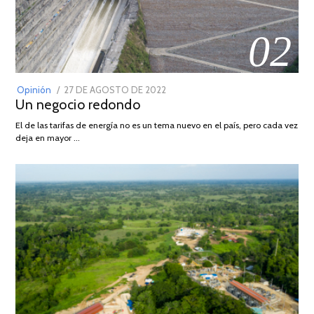
02
POSTED
Opinión
27 DE AGOSTO DE 2022
30
Un negocio redondo
ON
DE
AGOSTO
El de las tarifas de energía no es un tema nuevo en el país, pero cada vez
DE
deja en mayor …
2022