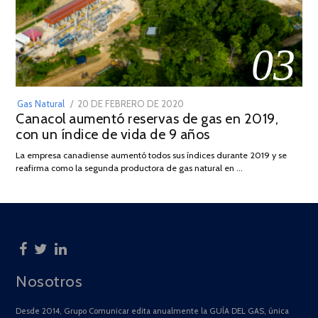
03
POSTED
Gas Natural
20 DE FEBRERO DE 2020
10
Canacol aumentó reservas de gas en 2019,
ON
DE
con un índice de vida de 9 años
JULIO
DE
La empresa canadiense aumentó todos sus índices durante 2019 y se
2025
reafirma como la segunda productora de gas natural en …
Nosotros
Desde 2014, Grupo Comunicar edita anualmente la GUÍA DEL GAS, única