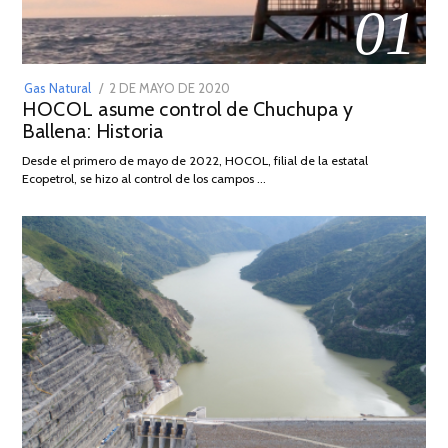
01
POSTED
Gas Natural
2 DE MAYO DE 2020
16
HOCOL asume control de Chuchupa y
ON
DE
Ballena: Historia
FEBRERO
DE
Desde el primero de mayo de 2022, HOCOL, filial de la estatal
2026
Ecopetrol, se hizo al control de los campos …