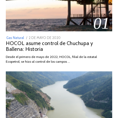
01
POSTED
Gas Natural
2 DE MAYO DE 2020
16
HOCOL asume control de Chuchupa y
ON
DE
Ballena: Historia
FEBRERO
DE
Desde el primero de mayo de 2022, HOCOL, filial de la estatal
2026
Ecopetrol, se hizo al control de los campos …