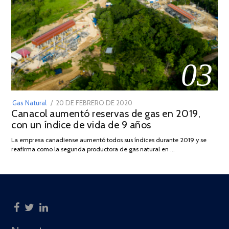
03
POSTED
Gas Natural
20 DE FEBRERO DE 2020
10
Canacol aumentó reservas de gas en 2019,
ON
DE
con un índice de vida de 9 años
JULIO
DE
La empresa canadiense aumentó todos sus índices durante 2019 y se
2025
reafirma como la segunda productora de gas natural en …