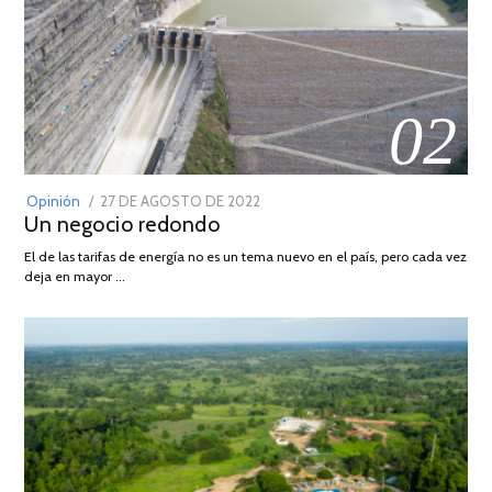
02
POSTED
Opinión
27 DE AGOSTO DE 2022
30
Un negocio redondo
ON
DE
AGOSTO
El de las tarifas de energía no es un tema nuevo en el país, pero cada vez
DE
deja en mayor …
2022