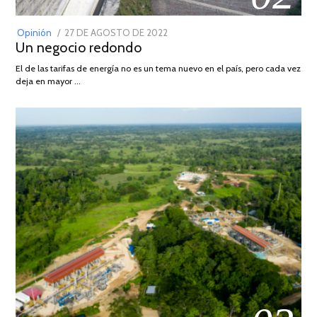
POSTED
Opinión
27 DE AGOSTO DE 2022
30
Un negocio redondo
ON
DE
AGOSTO
El de las tarifas de energía no es un tema nuevo en el país, pero cada vez
DE
deja en mayor …
2022