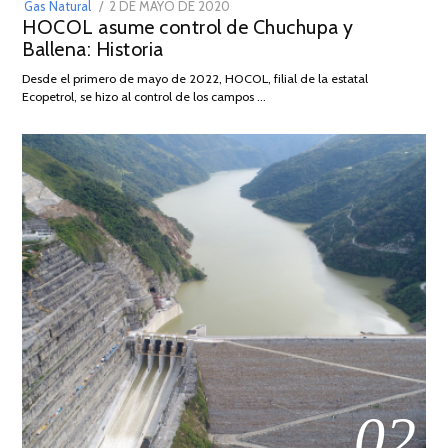
POSTED
Gas Natural
2 DE MAYO DE 2020
16
HOCOL asume control de Chuchupa y
ON
DE
Ballena: Historia
FEBRERO
DE
Desde el primero de mayo de 2022, HOCOL, filial de la estatal
2026
Ecopetrol, se hizo al control de los campos …
02