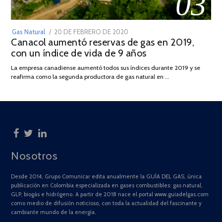
03
POSTED
Gas Natural
20 DE FEBRERO DE 2020
10
Canacol aumentó reservas de gas en 2019,
ON
DE
con un índice de vida de 9 años
JULIO
DE
La empresa canadiense aumentó todos sus índices durante 2019 y se
2025
reafirma como la segunda productora de gas natural en …
Nosotros
Desde 2014, Grupo Comunicar edita anualmente la GUÍA DEL GAS, única
publicación en Colombia especializada en gases combustibles: gas natural,
GLP, biogás e hidrógeno. A partir de 2018 nace el portal www.guiadelgas.com
como medio de difusión noticioso, con toda la actualidad del fascinante y
cambiante mundo de la energía.