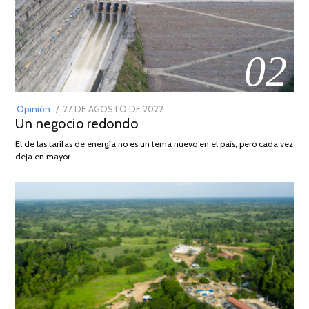
02
POSTED
Opinión
27 DE AGOSTO DE 2022
30
Un negocio redondo
ON
DE
AGOSTO
El de las tarifas de energía no es un tema nuevo en el país, pero cada vez
DE
deja en mayor …
2022