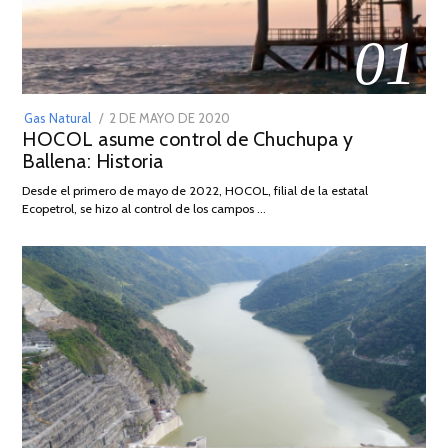
01
POSTED
Gas Natural
2 DE MAYO DE 2020
16
HOCOL asume control de Chuchupa y
ON
DE
Ballena: Historia
FEBRERO
DE
Desde el primero de mayo de 2022, HOCOL, filial de la estatal
2026
Ecopetrol, se hizo al control de los campos …