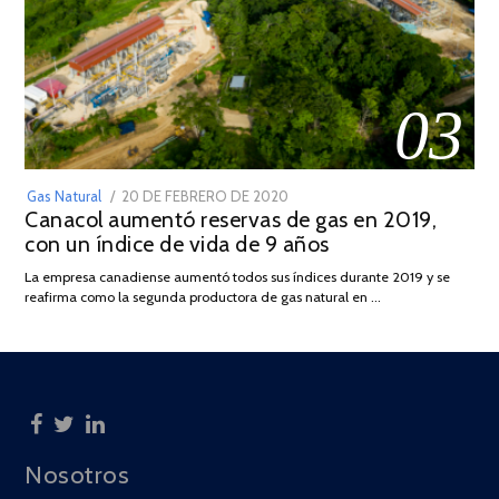
03
POSTED
Gas Natural
20 DE FEBRERO DE 2020
10
Canacol aumentó reservas de gas en 2019,
ON
DE
con un índice de vida de 9 años
JULIO
DE
La empresa canadiense aumentó todos sus índices durante 2019 y se
2025
reafirma como la segunda productora de gas natural en …
Nosotros