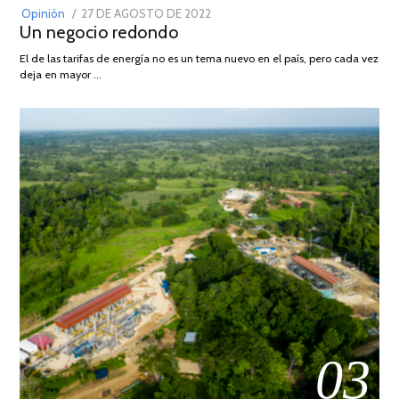
POSTED
Opinión
27 DE AGOSTO DE 2022
30
Un negocio redondo
ON
DE
AGOSTO
El de las tarifas de energía no es un tema nuevo en el país, pero cada vez
DE
deja en mayor …
2022
03