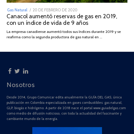
POSTED
Gas Natural
20 DE FEBRERO DE 2020
10
Canacol aumentó reservas de gas en 2019,
ON
DE
con un índice de vida de 9 años
JULIO
DE
La empresa canadiense aumentó todos sus índices durante 2019 y se
2025
reafirma como la segunda productora de gas natural en …
Nosotros
Desde 2014, Grupo Comunicar edita anualmente la GUÍA DEL GAS, única
publicación en Colombia especializada en gases combustibles: gas natural,
GLP, biogás e hidrógeno. A partir de 2018 nace el portal www.guiadelgas.com
como medio de difusión noticioso, con toda la actualidad del fascinante y
cambiante mundo de la energía.