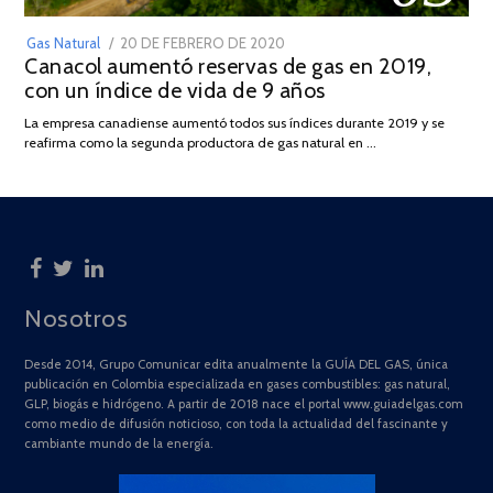
POSTED
Gas Natural
20 DE FEBRERO DE 2020
10
Canacol aumentó reservas de gas en 2019,
ON
DE
con un índice de vida de 9 años
JULIO
DE
La empresa canadiense aumentó todos sus índices durante 2019 y se
2025
reafirma como la segunda productora de gas natural en …
Nosotros
Desde 2014, Grupo Comunicar edita anualmente la GUÍA DEL GAS, única
publicación en Colombia especializada en gases combustibles: gas natural,
GLP, biogás e hidrógeno. A partir de 2018 nace el portal www.guiadelgas.com
como medio de difusión noticioso, con toda la actualidad del fascinante y
cambiante mundo de la energía.