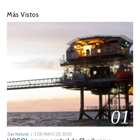
Más Vistos
01
POSTED
Gas Natural
2 DE MAYO DE 2020
16