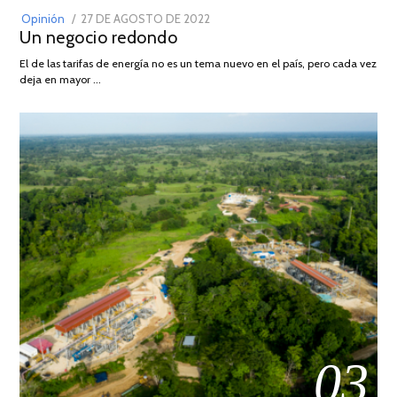
POSTED
Opinión
27 DE AGOSTO DE 2022
30
Un negocio redondo
ON
DE
AGOSTO
El de las tarifas de energía no es un tema nuevo en el país, pero cada vez
DE
deja en mayor …
2022
03