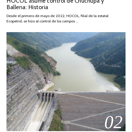
HOCOL asume control de Chuchupa y
ON
DE
Ballena: Historia
FEBRERO
DE
Desde el primero de mayo de 2022, HOCOL, filial de la estatal
2026
Ecopetrol, se hizo al control de los campos …
02