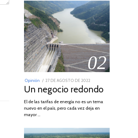
02
POSTED
Opinión
27 DE AGOSTO DE 2022
30
Un negocio redondo
ON
DE
AGOSTO
El de las tarifas de energía no es un tema
DE
nuevo en el país, pero cada vez deja en
2022
mayor …