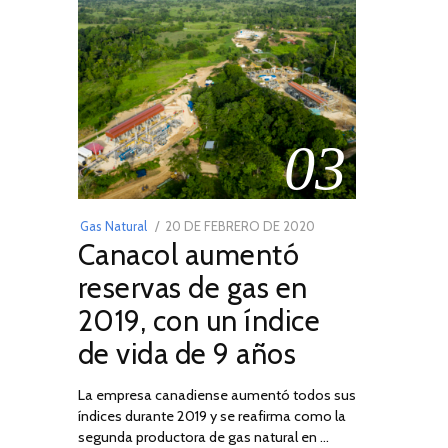
03
POSTED
Gas Natural
20 DE FEBRERO DE 2020
10
Canacol aumentó
ON
DE
JULIO
reservas de gas en
DE
2019, con un índice
2025
de vida de 9 años
La empresa canadiense aumentó todos sus
índices durante 2019 y se reafirma como la
segunda productora de gas natural en …