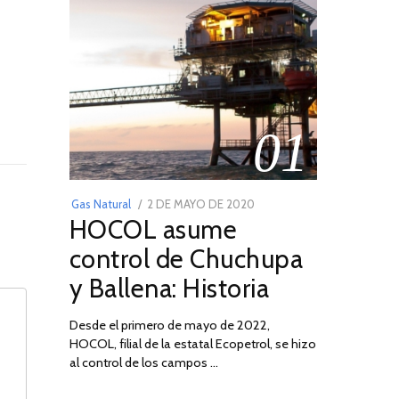
01
POSTED
Gas Natural
2 DE MAYO DE 2020
16
HOCOL asume
ON
DE
FEBRERO
control de Chuchupa
DE
y Ballena: Historia
2026
Desde el primero de mayo de 2022,
HOCOL, filial de la estatal Ecopetrol, se hizo
al control de los campos …