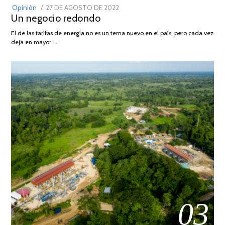
POSTED
Opinión
27 DE AGOSTO DE 2022
30
Un negocio redondo
ON
DE
AGOSTO
El de las tarifas de energía no es un tema nuevo en el país, pero cada vez
DE
deja en mayor …
2022
03