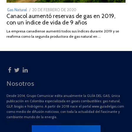
POSTED
Gas Natural
20 DE FEBRERO DE 2020
10
Canacol aumentó reservas de gas en 2019,
ON
DE
con un índice de vida de 9 años
JULIO
DE
La empresa canadiense aumentó todos sus índices durante 2019 y se
2025
reafirma como la segunda productora de gas natural en …
Nosotros
Desde 2014, Grupo Comunicar edita anualmente la GUÍA DEL GAS, única
publicación en Colombia especializada en gases combustibles: gas natural,
GLP, biogás e hidrógeno. A partir de 2018 nace el portal www.guiadelgas.com
como medio de difusión noticioso, con toda la actualidad del fascinante y
cambiante mundo de la energía.