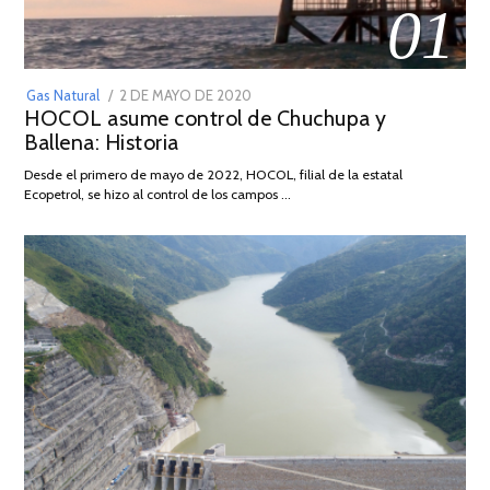
01
POSTED
Gas Natural
2 DE MAYO DE 2020
16
HOCOL asume control de Chuchupa y
ON
DE
Ballena: Historia
FEBRERO
DE
Desde el primero de mayo de 2022, HOCOL, filial de la estatal
2026
Ecopetrol, se hizo al control de los campos …