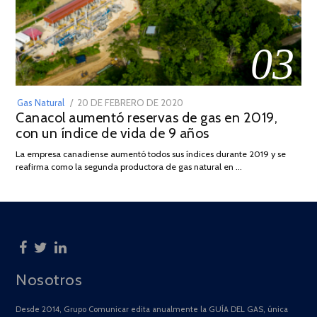
03
POSTED
Gas Natural
20 DE FEBRERO DE 2020
10
Canacol aumentó reservas de gas en 2019,
ON
DE
con un índice de vida de 9 años
JULIO
DE
La empresa canadiense aumentó todos sus índices durante 2019 y se
2025
reafirma como la segunda productora de gas natural en …
Nosotros
Desde 2014, Grupo Comunicar edita anualmente la GUÍA DEL GAS, única