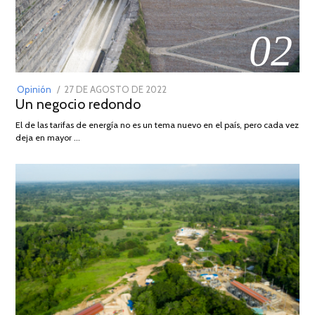
02
POSTED
Opinión
27 DE AGOSTO DE 2022
30
Un negocio redondo
ON
DE
AGOSTO
El de las tarifas de energía no es un tema nuevo en el país, pero cada vez
DE
deja en mayor …
2022