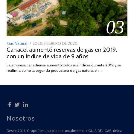
03
POSTED
Gas Natural
20 DE FEBRERO DE 2020
10
Canacol aumentó reservas de gas en 2019,
ON
DE
con un índice de vida de 9 años
JULIO
DE
La empresa canadiense aumentó todos sus índices durante 2019 y se
2025
reafirma como la segunda productora de gas natural en …
Nosotros
Desde 2014, Grupo Comunicar edita anualmente la GUÍA DEL GAS, única