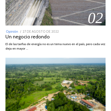
02
POSTED
Opinión
27 DE AGOSTO DE 2022
30
Un negocio redondo
ON
DE
AGOSTO
El de las tarifas de energía no es un tema nuevo en el país, pero cada vez
DE
deja en mayor …
2022