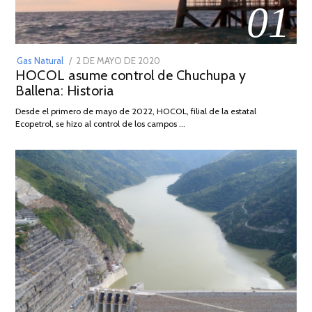
01
POSTED
Gas Natural
2 DE MAYO DE 2020
16
HOCOL asume control de Chuchupa y
ON
DE
Ballena: Historia
FEBRERO
DE
Desde el primero de mayo de 2022, HOCOL, filial de la estatal
2026
Ecopetrol, se hizo al control de los campos …