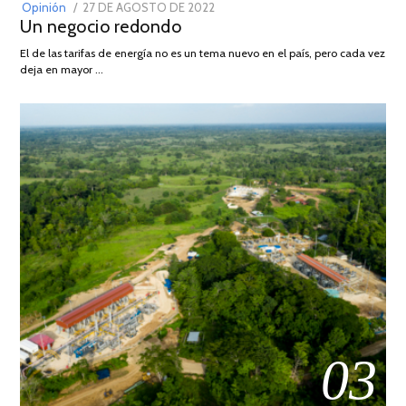
POSTED
Opinión
27 DE AGOSTO DE 2022
30
Un negocio redondo
ON
DE
AGOSTO
El de las tarifas de energía no es un tema nuevo en el país, pero cada vez
DE
deja en mayor …
2022
03