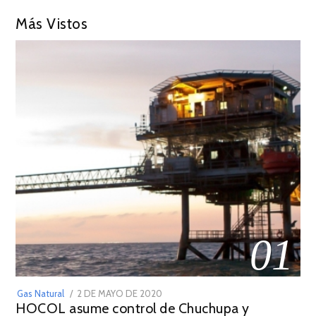
Más Vistos
01
POSTED
Gas Natural
2 DE MAYO DE 2020
16
HOCOL asume control de Chuchupa y
ON
DE