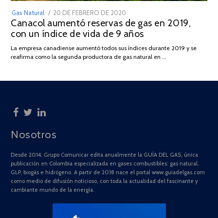
POSTED
Gas Natural
20 DE FEBRERO DE 2020
10
Canacol aumentó reservas de gas en 2019,
ON
DE
con un índice de vida de 9 años
JULIO
DE
La empresa canadiense aumentó todos sus índices durante 2019 y se
2025
reafirma como la segunda productora de gas natural en …
Nosotros
Desde 2014, Grupo Comunicar edita anualmente la GUÍA DEL GAS, única
publicación en Colombia especializada en gases combustibles: gas natural,
GLP, biogás e hidrógeno. A partir de 2018 nace el portal www.guiadelgas.com
como medio de difusión noticioso, con toda la actualidad del fascinante y
cambiante mundo de la energía.