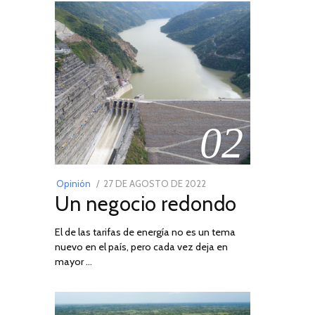
02
POSTED
Opinión
27 DE AGOSTO DE 2022
30
Un negocio redondo
ON
DE
AGOSTO
El de las tarifas de energía no es un tema
DE
nuevo en el país, pero cada vez deja en
2022
mayor …