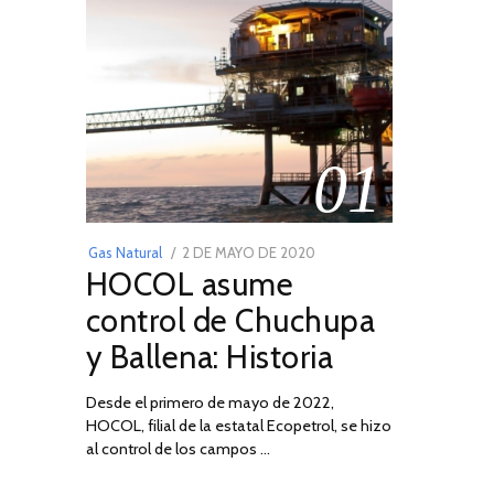
01
POSTED
Gas Natural
2 DE MAYO DE 2020
16
HOCOL asume
ON
DE
FEBRERO
control de Chuchupa
DE
y Ballena: Historia
2026
Desde el primero de mayo de 2022,
HOCOL, filial de la estatal Ecopetrol, se hizo
al control de los campos …