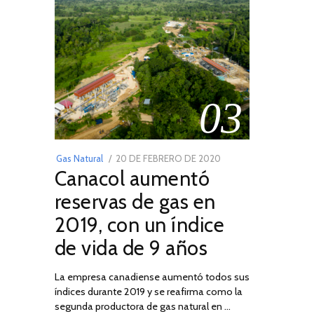
03
POSTED
Gas Natural
20 DE FEBRERO DE 2020
10
Canacol aumentó
ON
DE
JULIO
reservas de gas en
DE
2019, con un índice
2025
de vida de 9 años
La empresa canadiense aumentó todos sus
índices durante 2019 y se reafirma como la
segunda productora de gas natural en …