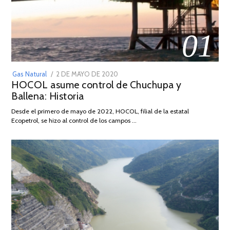
01
POSTED
Gas Natural
2 DE MAYO DE 2020
16
HOCOL asume control de Chuchupa y
ON
DE
Ballena: Historia
FEBRERO
DE
Desde el primero de mayo de 2022, HOCOL, filial de la estatal
2026
Ecopetrol, se hizo al control de los campos …