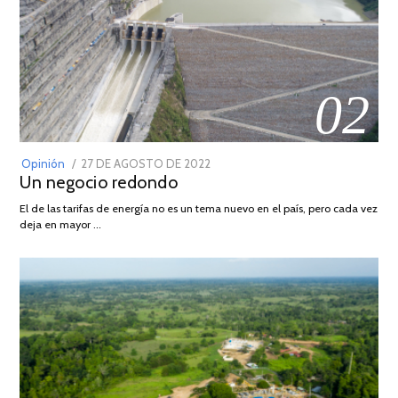
02
POSTED
Opinión
27 DE AGOSTO DE 2022
30
Un negocio redondo
ON
DE
AGOSTO
El de las tarifas de energía no es un tema nuevo en el país, pero cada vez
DE
deja en mayor …
2022