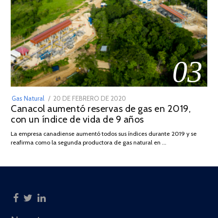
03
POSTED
Gas Natural
20 DE FEBRERO DE 2020
10
Canacol aumentó reservas de gas en 2019,
ON
DE
con un índice de vida de 9 años
JULIO
DE
La empresa canadiense aumentó todos sus índices durante 2019 y se
2025
reafirma como la segunda productora de gas natural en …