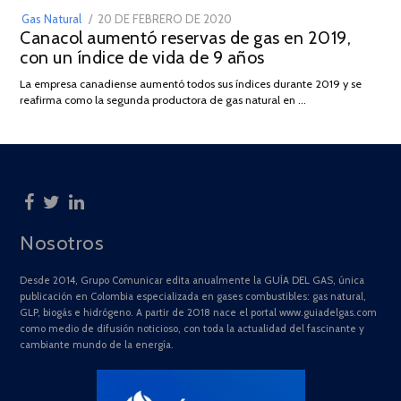
POSTED
Gas Natural
20 DE FEBRERO DE 2020
10
Canacol aumentó reservas de gas en 2019,
ON
DE
con un índice de vida de 9 años
JULIO
DE
La empresa canadiense aumentó todos sus índices durante 2019 y se
2025
reafirma como la segunda productora de gas natural en …
Nosotros
Desde 2014, Grupo Comunicar edita anualmente la GUÍA DEL GAS, única
publicación en Colombia especializada en gases combustibles: gas natural,
GLP, biogás e hidrógeno. A partir de 2018 nace el portal www.guiadelgas.com
como medio de difusión noticioso, con toda la actualidad del fascinante y
cambiante mundo de la energía.