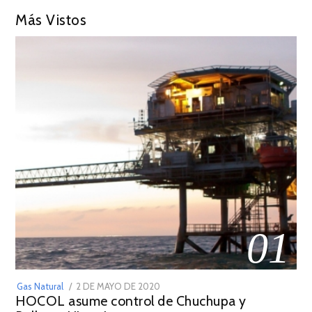
Más Vistos
01
POSTED
Gas Natural
2 DE MAYO DE 2020
16
HOCOL asume control de Chuchupa y
ON
DE