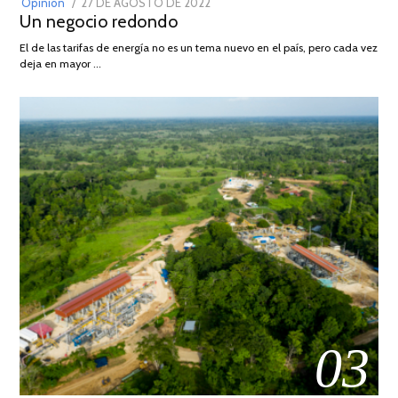
POSTED
Opinión
27 DE AGOSTO DE 2022
30
Un negocio redondo
ON
DE
AGOSTO
El de las tarifas de energía no es un tema nuevo en el país, pero cada vez
DE
deja en mayor …
2022
03