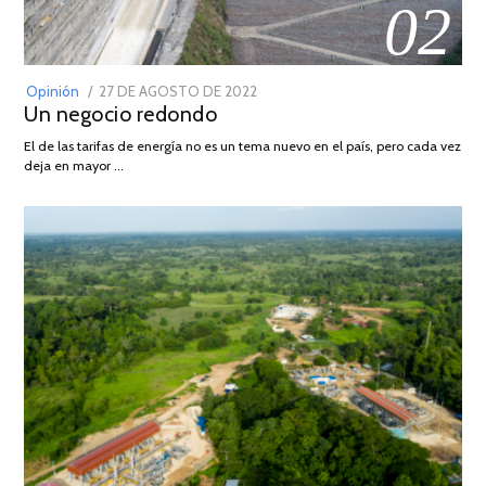
02
POSTED
Opinión
27 DE AGOSTO DE 2022
30
Un negocio redondo
ON
DE
AGOSTO
El de las tarifas de energía no es un tema nuevo en el país, pero cada vez
DE
deja en mayor …
2022