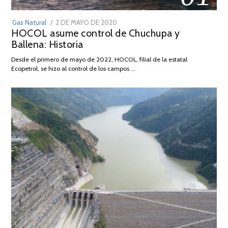
POSTED
Gas Natural
2 DE MAYO DE 2020
16
HOCOL asume control de Chuchupa y
ON
DE
Ballena: Historia
FEBRERO
DE
Desde el primero de mayo de 2022, HOCOL, filial de la estatal
2026
Ecopetrol, se hizo al control de los campos …