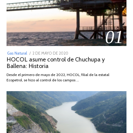
01
POSTED
Gas Natural
2 DE MAYO DE 2020
16
HOCOL asume control de Chuchupa y
ON
DE
Ballena: Historia
FEBRERO
DE
Desde el primero de mayo de 2022, HOCOL, filial de la estatal
2026
Ecopetrol, se hizo al control de los campos …