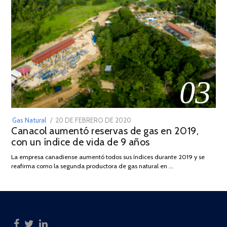
03
POSTED
Gas Natural
20 DE FEBRERO DE 2020
10
Canacol aumentó reservas de gas en 2019,
ON
DE
con un índice de vida de 9 años
JULIO
DE
La empresa canadiense aumentó todos sus índices durante 2019 y se
2025
reafirma como la segunda productora de gas natural en …