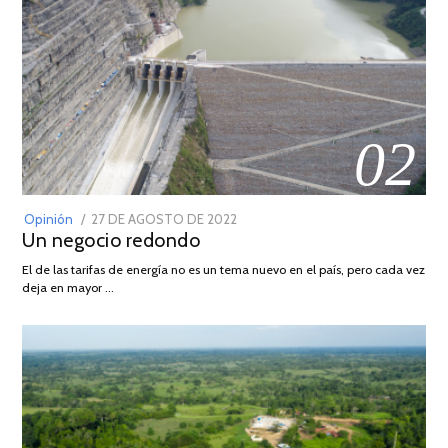
02
POSTED
Opinión
27 DE AGOSTO DE 2022
30
Un negocio redondo
ON
DE
AGOSTO
El de las tarifas de energía no es un tema nuevo en el país, pero cada vez
DE
deja en mayor …
2022