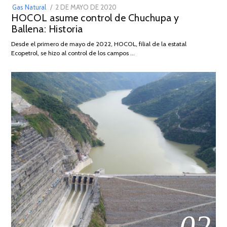
POSTED
Gas Natural
2 DE MAYO DE 2020
16
HOCOL asume control de Chuchupa y
ON
DE
Ballena: Historia
FEBRERO
DE
Desde el primero de mayo de 2022, HOCOL, filial de la estatal
2026
Ecopetrol, se hizo al control de los campos …
02