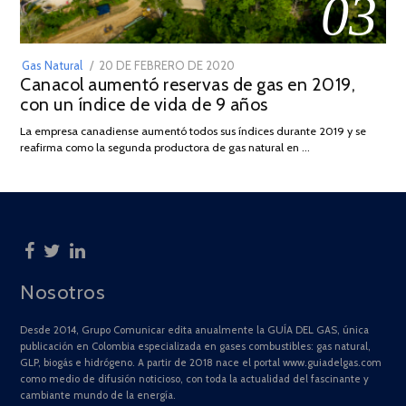
03
POSTED
Gas Natural
20 DE FEBRERO DE 2020
10
Canacol aumentó reservas de gas en 2019,
ON
DE
con un índice de vida de 9 años
JULIO
DE
La empresa canadiense aumentó todos sus índices durante 2019 y se
2025
reafirma como la segunda productora de gas natural en …
Nosotros
Desde 2014, Grupo Comunicar edita anualmente la GUÍA DEL GAS, única
publicación en Colombia especializada en gases combustibles: gas natural,
GLP, biogás e hidrógeno. A partir de 2018 nace el portal www.guiadelgas.com
como medio de difusión noticioso, con toda la actualidad del fascinante y
cambiante mundo de la energía.