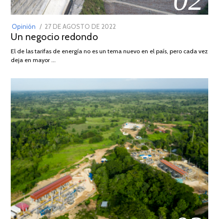
POSTED
Opinión
27 DE AGOSTO DE 2022
30
Un negocio redondo
ON
DE
AGOSTO
El de las tarifas de energía no es un tema nuevo en el país, pero cada vez
DE
deja en mayor …
2022