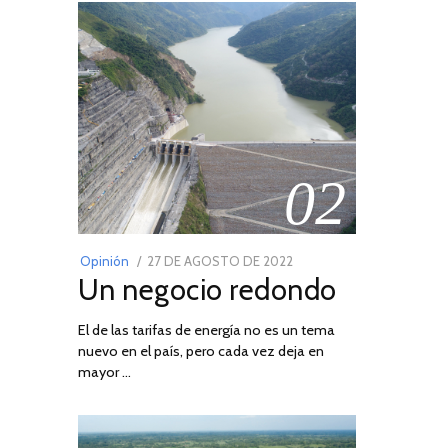
02
POSTED
Opinión
27 DE AGOSTO DE 2022
30
Un negocio redondo
ON
DE
AGOSTO
El de las tarifas de energía no es un tema
DE
nuevo en el país, pero cada vez deja en
2022
mayor …