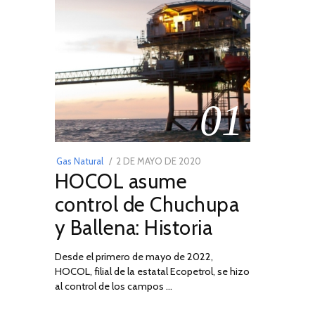
01
POSTED
Gas Natural
2 DE MAYO DE 2020
16
HOCOL asume
ON
DE
FEBRERO
control de Chuchupa
DE
y Ballena: Historia
2026
Desde el primero de mayo de 2022,
HOCOL, filial de la estatal Ecopetrol, se hizo
al control de los campos …