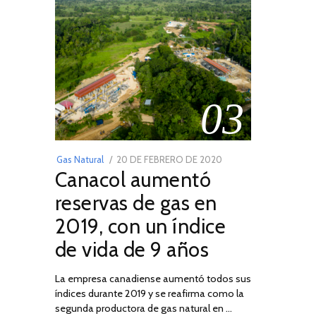
03
POSTED
Gas Natural
20 DE FEBRERO DE 2020
10
Canacol aumentó
ON
DE
JULIO
reservas de gas en
DE
2019, con un índice
2025
de vida de 9 años
La empresa canadiense aumentó todos sus
índices durante 2019 y se reafirma como la
segunda productora de gas natural en …