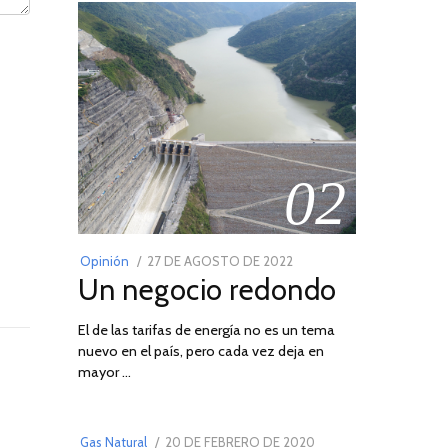
02
POSTED
Opinión
27 DE AGOSTO DE 2022
30
Un negocio redondo
ON
DE
AGOSTO
El de las tarifas de energía no es un tema
DE
nuevo en el país, pero cada vez deja en
2022
03
mayor …
POSTED
Gas Natural
20 DE FEBRERO DE 2020
10