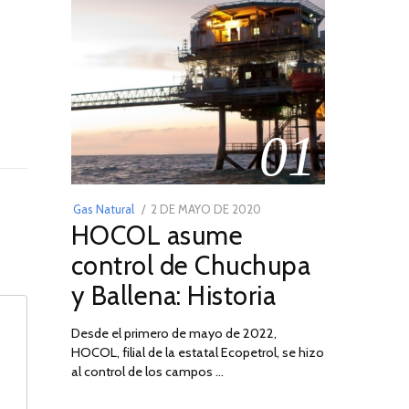
01
POSTED
Gas Natural
2 DE MAYO DE 2020
16
HOCOL asume
ON
DE
FEBRERO
control de Chuchupa
DE
y Ballena: Historia
2026
Desde el primero de mayo de 2022,
HOCOL, filial de la estatal Ecopetrol, se hizo
al control de los campos …